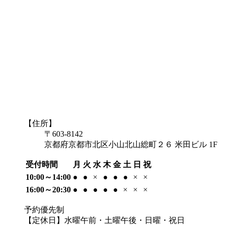
【住所】
〒603-8142
京都府京都市北区小山北山総町２６ 米田ビル 1F
受付時間
月
火
水
木
金
土
日
祝
10:00～14:00
●
●
×
●
●
●
×
×
16:00～20:30
●
●
●
●
●
×
×
×
予約優先制
【定休日】水曜午前・土曜午後・日曜・祝日