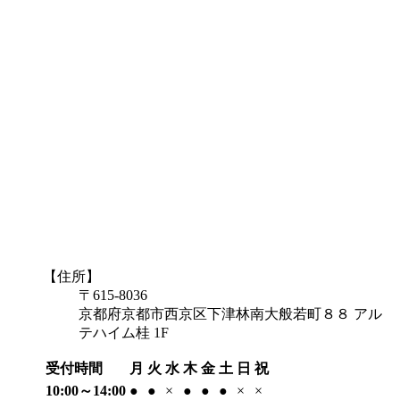
【住所】
〒615-8036
京都府京都市西京区下津林南大般若町８８ アル
テハイム桂 1F
受付時間
月
火
水
木
金
土
日
祝
10:00～14:00
●
●
×
●
●
●
×
×