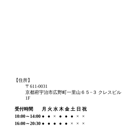
【住所】
〒611-0031
京都府宇治市広野町一里山６５−３ クレスビル
1F
受付時間
月
火
水
木
金
土
日
祝
10:00～14:00
●
●
×
●
●
●
×
×
16:00～20:30
●
●
●
●
●
×
×
×