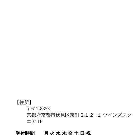
【住所】
〒612-8353
京都府京都市伏見区東町２１２−１ ツインズスク
エア 1F
受付時間
月
火
水
木
金
土
日
祝