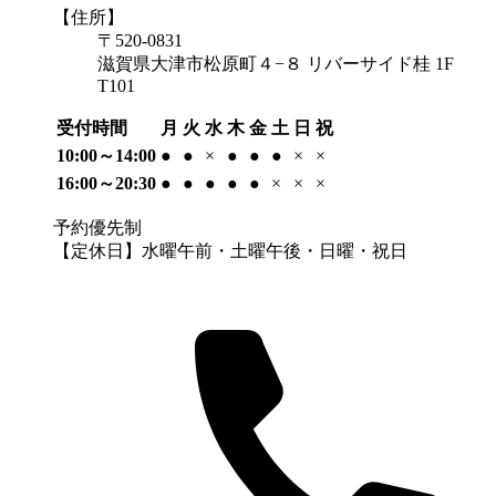
【住所】
〒520-0831
滋賀県大津市松原町４−８ リバーサイド桂 1F
T101
受付時間
月
火
水
木
金
土
日
祝
10:00～14:00
●
●
×
●
●
●
×
×
16:00～20:30
●
●
●
●
●
×
×
×
予約優先制
【定休日】水曜午前・土曜午後・日曜・祝日