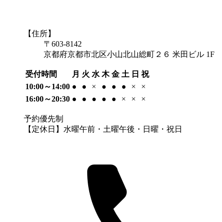
【住所】
〒603-8142
京都府京都市北区小山北山総町２６ 米田ビル 1F
受付時間
月
火
水
木
金
土
日
祝
10:00～14:00
●
●
×
●
●
●
×
×
16:00～20:30
●
●
●
●
●
×
×
×
予約優先制
【定休日】水曜午前・土曜午後・日曜・祝日