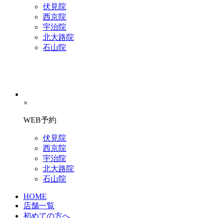
伏見院
西京院
宇治院
北大路院
石山院
×
WEB予約
伏見院
西京院
宇治院
北大路院
石山院
HOME
店舗一覧
初めての方へ