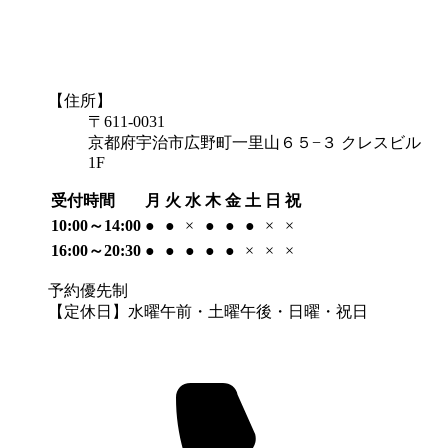
【住所】
〒611-0031
京都府宇治市広野町一里山６５−３ クレスビル
1F
受付時間
月
火
水
木
金
土
日
祝
10:00～14:00
●
●
×
●
●
●
×
×
16:00～20:30
●
●
●
●
●
×
×
×
予約優先制
【定休日】水曜午前・土曜午後・日曜・祝日