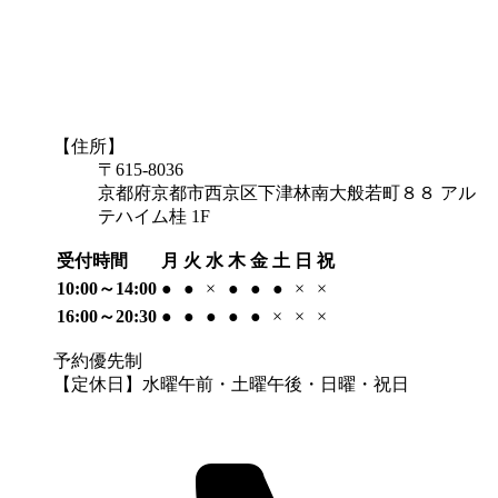
【住所】
〒615-8036
京都府京都市西京区下津林南大般若町８８ アル
テハイム桂 1F
受付時間
月
火
水
木
金
土
日
祝
10:00～14:00
●
●
×
●
●
●
×
×
16:00～20:30
●
●
●
●
●
×
×
×
予約優先制
【定休日】水曜午前・土曜午後・日曜・祝日