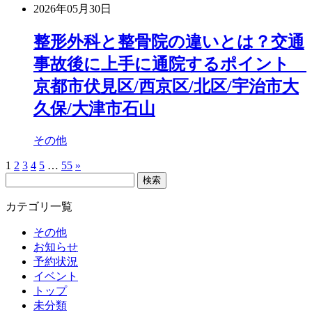
2026年05月30日
整形外科と整骨院の違いとは？交通
事故後に上手に通院するポイント
京都市伏見区/西京区/北区/宇治市大
久保/大津市石山
その他
1
2
3
4
5
…
55
»
検
索:
カテゴリ一覧
その他
お知らせ
予約状況
イベント
トップ
未分類