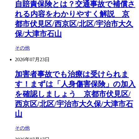
自賠責保険とは？交通事故で補償さ
れる内容をわかりやすく解説 京
都市伏見区/西京区/北区/宇治市大久
保/大津市石山
その他
2026年07月23日
加害者事故でも治療は受けられま
す！まずは「人身傷害保険」の加入
を確認しましょう 京都市伏見区/
西京区/北区/宇治市大久保/大津市石
山
その他