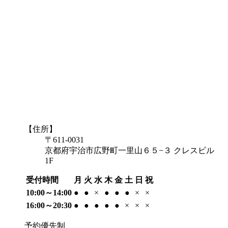
【住所】
〒611-0031
京都府宇治市広野町一里山６５−３ クレスビル
1F
受付時間
月
火
水
木
金
土
日
祝
10:00～14:00
●
●
×
●
●
●
×
×
16:00～20:30
●
●
●
●
●
×
×
×
予約優先制