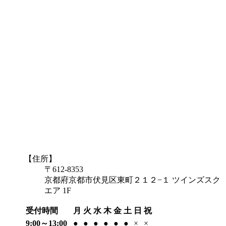
【住所】
〒612-8353
京都府京都市伏見区東町２１２−１ ツインズスク
エア 1F
受付時間
月
火
水
木
金
土
日
祝
9:00～13:00
●
●
●
●
●
●
×
×