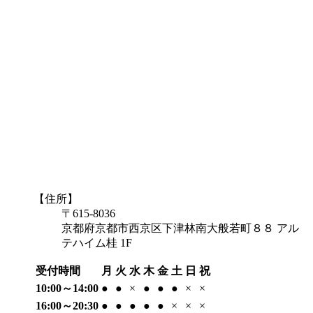
【住所】
〒615-8036
京都府京都市西京区下津林南大般若町８８ アル
テハイム桂 1F
受付時間
月
火
水
木
金
土
日
祝
10:00～14:00
●
●
×
●
●
●
×
×
16:00～20:30
●
●
●
●
●
×
×
×