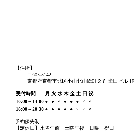
【住所】
〒603-8142
京都府京都市北区小山北山総町２６ 米田ビル 1F
受付時間
月
火
水
木
金
土
日
祝
10:00～14:00
●
●
×
●
●
●
×
×
16:00～20:30
●
●
●
●
●
×
×
×
予約優先制
【定休日】水曜午前・土曜午後・日曜・祝日