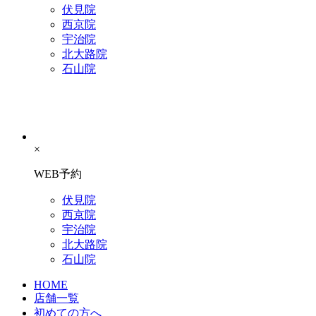
伏見院
西京院
宇治院
北大路院
石山院
×
WEB予約
伏見院
西京院
宇治院
北大路院
石山院
HOME
店舗一覧
初めての方へ