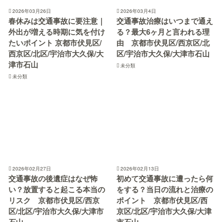
2026年03月26日
2026年03月4日
春休みは交通事故に要注意｜
交通事故治療はいつまで通え
外出が増える時期に気を付け
る？最大6ヶ月と言われる理
たいポイント 京都市伏見区/
由 京都市伏見区/西京区/北
西京区/北区/宇治市大久保/大
区/宇治市大久保/大津市石山
津市石山
未分類
未分類
2026年02月27日
2026年02月13日
交通事故の後遺症はなぜ怖
初めて交通事故に遭ったら何
い？放置すると起こる本当の
をする？当日の流れと治療の
リスク 京都市伏見区/西京
ポイント 京都市伏見区/西
区/北区/宇治市大久保/大津市
京区/北区/宇治市大久保/大津
石山
市石山