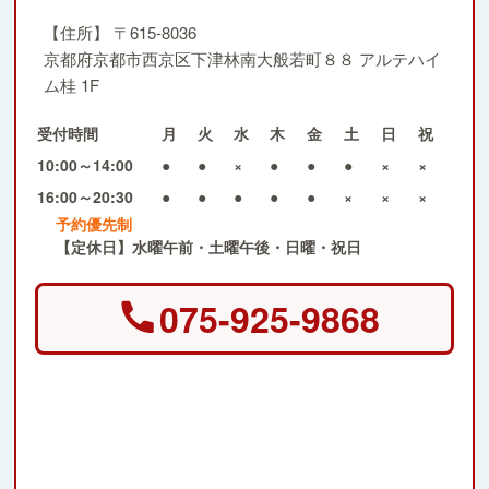
【住所】
〒615-8036
京都府京都市西京区下津林南大般若町８８ アルテハイ
ム桂 1F
受付時間
月
火
水
木
金
土
日
祝
10:00～14:00
●
●
×
●
●
●
×
×
16:00～20:30
●
●
●
●
●
×
×
×
予約優先制
【定休日】水曜午前・土曜午後・日曜・祝日
075-925-9868