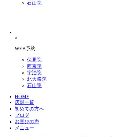
石山院
×
WEB予約
伏見院
西京院
宇治院
北大路院
石山院
HOME
店舗一覧
初めての方へ
ブログ
お喜びの声
メニュー