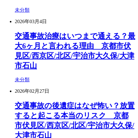
未分類
2026年03月4日
交通事故治療はいつまで通える？最
大6ヶ月と言われる理由 京都市伏
見区/西京区/北区/宇治市大久保/大津
市石山
未分類
2026年02月27日
交通事故の後遺症はなぜ怖い？放置
すると起こる本当のリスク 京都
市伏見区/西京区/北区/宇治市大久保/
大津市石山