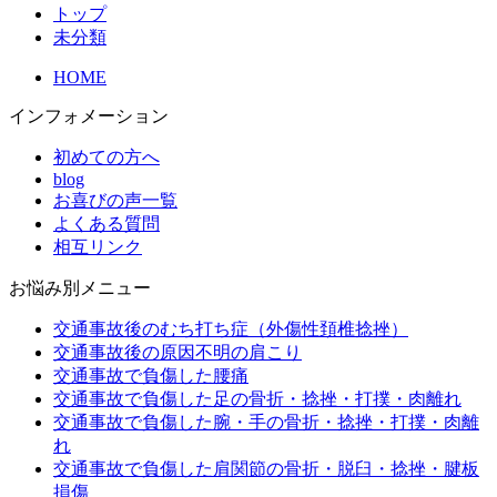
トップ
未分類
HOME
インフォメーション
初めての方へ
blog
お喜びの声一覧
よくある質問
相互リンク
お悩み別メニュー
交通事故後のむち打ち症（外傷性頚椎捻挫）
交通事故後の原因不明の肩こり
交通事故で負傷した腰痛
交通事故で負傷した足の骨折・捻挫・打撲・肉離れ
交通事故で負傷した腕・手の骨折・捻挫・打撲・肉離
れ
交通事故で負傷した肩関節の骨折・脱臼・捻挫・腱板
損傷