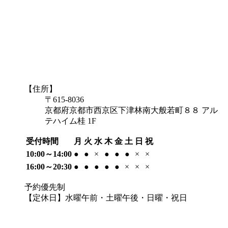
【住所】
〒615-8036
京都府京都市西京区下津林南大般若町８８ アル
テハイム桂 1F
受付時間
月
火
水
木
金
土
日
祝
10:00～14:00
●
●
×
●
●
●
×
×
16:00～20:30
●
●
●
●
●
×
×
×
予約優先制
【定休日】水曜午前・土曜午後・日曜・祝日