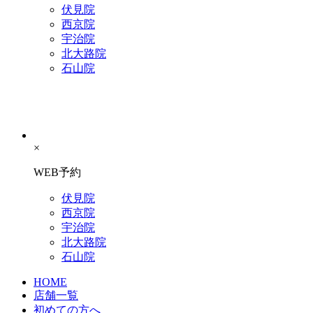
伏見院
西京院
宇治院
北大路院
石山院
×
WEB予約
伏見院
西京院
宇治院
北大路院
石山院
HOME
店舗一覧
初めての方へ