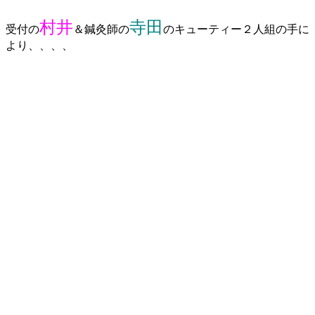
村井
寺田
受付の
＆鍼灸師の
のキューティー２人組の手に
より、、、、