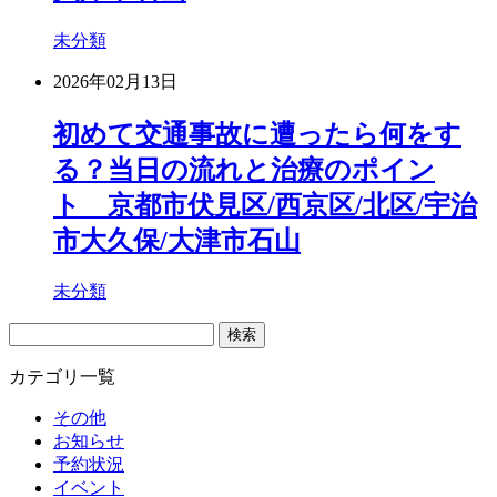
未分類
2026年02月13日
初めて交通事故に遭ったら何をす
る？当日の流れと治療のポイン
ト 京都市伏見区/西京区/北区/宇治
市大久保/大津市石山
未分類
検
索:
カテゴリ一覧
その他
お知らせ
予約状況
イベント