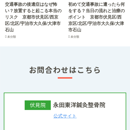
交通事故の後遺症はなぜ怖
初めて交通事故に遭ったら何
い？放置すると起こる本当の
をする？当日の流れと治療の
リスク 京都市伏見区/西京
ポイント 京都市伏見区/西
区/北区/宇治市大久保/大津市
京区/北区/宇治市大久保/大津
石山
市石山
未分類
未分類
お問合わせはこちら
永田東洋鍼灸整骨院
伏見院
公式サイト