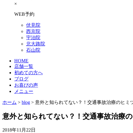
×
WEB予約
伏見院
西京院
宇治院
北大路院
石山院
HOME
店舗一覧
初めての方へ
ブログ
お喜びの声
メニュー
ホーム
>
blog
>
意外と知られてない？！交通事故治療のヒミ
意外と知られてない？！交通事故治療の
2018年11月22日