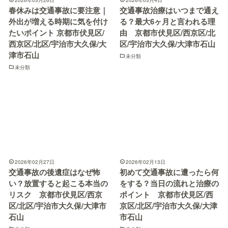
春休みは交通事故に要注意｜
交通事故治療はいつまで通え
外出が増える時期に気を付け
る？最大6ヶ月と言われる理
たいポイント 京都市伏見区/
由 京都市伏見区/西京区/北
西京区/北区/宇治市大久保/大
区/宇治市大久保/大津市石山
津市石山
未分類
未分類
2026年02月27日
2026年02月13日
交通事故の後遺症はなぜ怖
初めて交通事故に遭ったら何
い？放置すると起こる本当の
をする？当日の流れと治療の
リスク 京都市伏見区/西京
ポイント 京都市伏見区/西
区/北区/宇治市大久保/大津市
京区/北区/宇治市大久保/大津
石山
市石山