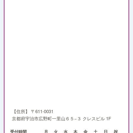
【住所】
〒611-0031
京都府宇治市広野町一里山６５−３ クレスビル 1F
受付時間
月
火
水
木
金
土
日
祝