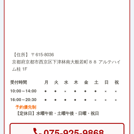
【住所】
〒615-8036
京都府京都市西京区下津林南大般若町８８ アルテハイ
ム桂 1F
受付時間
月
火
水
木
金
土
日
祝
10:00～14:00
●
●
×
●
●
●
×
×
16:00～20:30
●
●
●
●
●
×
×
×
予約優先制
【定休日】水曜午前・土曜午後・日曜・祝日
075-925-9868