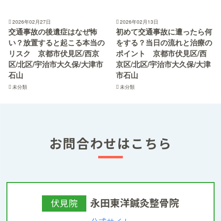
2026年02月27日
2026年02月13日
交通事故の後遺症はなぜ怖
初めて交通事故に遭ったら何
い？放置すると起こる本当の
をする？当日の流れと治療の
リスク 京都市伏見区/西京
ポイント 京都市伏見区/西
区/北区/宇治市大久保/大津市
京区/北区/宇治市大久保/大津
石山
市石山
未分類
未分類
お問合わせはこちら
永田東洋鍼灸整骨院
伏見院