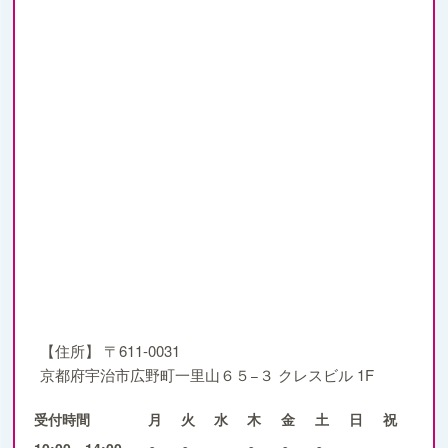
【住所】
〒611-0031
京都府宇治市広野町一里山６５−３ クレスビル 1F
受付時間
月
火
水
木
金
土
日
祝
10:00～14:00
●
●
×
●
●
●
×
×