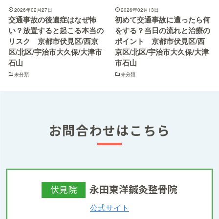
2026年02月27日
2026年02月13日
交通事故の後遺症はなぜ怖
初めて交通事故に遭ったら何
い？放置すると起こる本当の
をする？当日の流れと治療の
リスク 京都市伏見区/西京
ポイント 京都市伏見区/西
区/北区/宇治市大久保/大津市
京区/北区/宇治市大久保/大津
石山
市石山
未分類
未分類
お問合わせはこちら
永田東洋鍼灸整骨院
伏見院
公式サイト