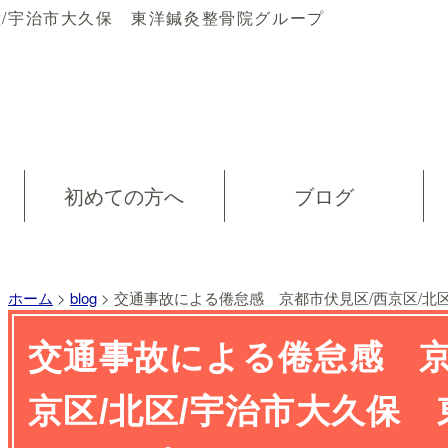
区/宇治市大久保 東洋鍼灸整骨院グループ
初めての方へ
ブログ
ホーム
>
blog
>
交通事故による倦怠感 京都市伏見区/西京区/北
交通事故による倦怠感 京
京区/北区/宇治市大久保