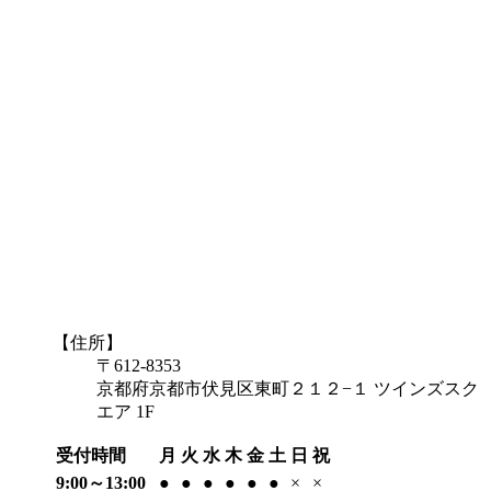
【住所】
〒612-8353
京都府京都市伏見区東町２１２−１ ツインズスク
エア 1F
受付時間
月
火
水
木
金
土
日
祝
9:00～13:00
●
●
●
●
●
●
×
×