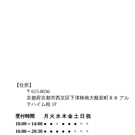
【住所】
〒615-8036
京都府京都市西京区下津林南大般若町８８ アル
テハイム桂 1F
受付時間
月
火
水
木
金
土
日
祝
10:00～14:00
●
●
×
●
●
●
×
×
16:00～20:30
●
●
●
●
●
×
×
×