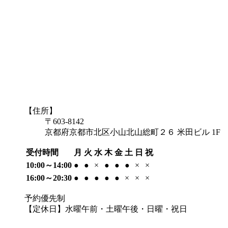
【住所】
〒603-8142
京都府京都市北区小山北山総町２６ 米田ビル 1F
受付時間
月
火
水
木
金
土
日
祝
10:00～14:00
●
●
×
●
●
●
×
×
16:00～20:30
●
●
●
●
●
×
×
×
予約優先制
【定休日】水曜午前・土曜午後・日曜・祝日