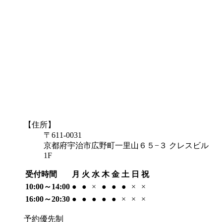
【住所】
〒611-0031
京都府宇治市広野町一里山６５−３ クレスビル
1F
受付時間
月
火
水
木
金
土
日
祝
10:00～14:00
●
●
×
●
●
●
×
×
16:00～20:30
●
●
●
●
●
×
×
×
予約優先制