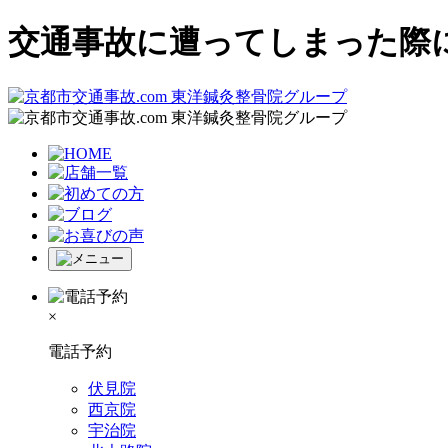
交通事故に遭ってしまった際
×
電話予約
伏見院
西京院
宇治院