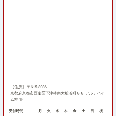
【住所】
〒615-8036
京都府京都市西京区下津林南大般若町８８ アルテハイ
ム桂 1F
受付時間
月
火
水
木
金
土
日
祝