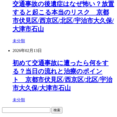
交通事故の後遺症はなぜ怖い？放置
すると起こる本当のリスク 京都
市伏見区/西京区/北区/宇治市大久保/
大津市石山
未分類
2026年02月13日
初めて交通事故に遭ったら何をす
る？当日の流れと治療のポイン
ト 京都市伏見区/西京区/北区/宇治
市大久保/大津市石山
未分類
検
索: