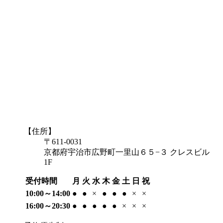
【住所】
〒611-0031
京都府宇治市広野町一里山６５−３ クレスビル
1F
受付時間
月
火
水
木
金
土
日
祝
10:00～14:00
●
●
×
●
●
●
×
×
16:00～20:30
●
●
●
●
●
×
×
×