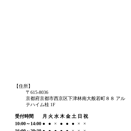
【住所】
〒615-8036
京都府京都市西京区下津林南大般若町８８ アル
テハイム桂 1F
受付時間
月
火
水
木
金
土
日
祝
10:00～14:00
●
●
×
●
●
●
×
×
16:00～20:30
●
●
●
●
●
×
×
×