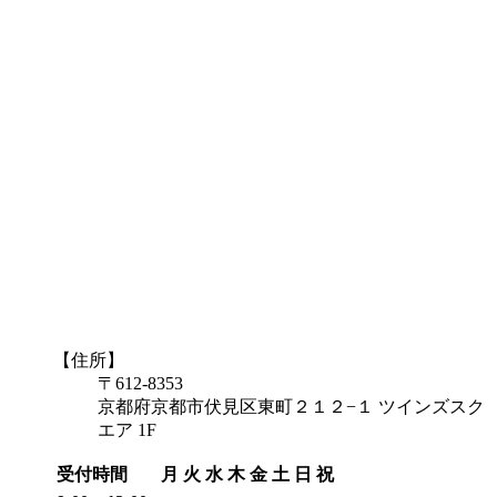
【住所】
〒612-8353
京都府京都市伏見区東町２１２−１ ツインズスク
エア 1F
受付時間
月
火
水
木
金
土
日
祝