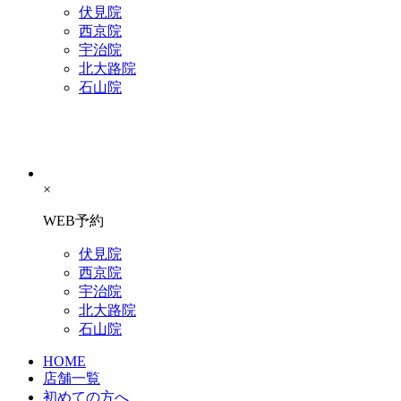
伏見院
西京院
宇治院
北大路院
石山院
×
WEB予約
伏見院
西京院
宇治院
北大路院
石山院
HOME
店舗一覧
初めての方へ