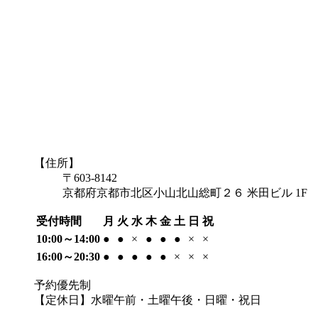
【住所】
〒603-8142
京都府京都市北区小山北山総町２６ 米田ビル 1F
受付時間
月
火
水
木
金
土
日
祝
10:00～14:00
●
●
×
●
●
●
×
×
16:00～20:30
●
●
●
●
●
×
×
×
予約優先制
【定休日】水曜午前・土曜午後・日曜・祝日