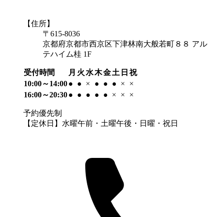
【住所】
〒615-8036
京都府京都市西京区下津林南大般若町８８ アル
テハイム桂 1F
受付時間
月
火
水
木
金
土
日
祝
10:00～14:00
●
●
×
●
●
●
×
×
16:00～20:30
●
●
●
●
●
×
×
×
予約優先制
【定休日】水曜午前・土曜午後・日曜・祝日