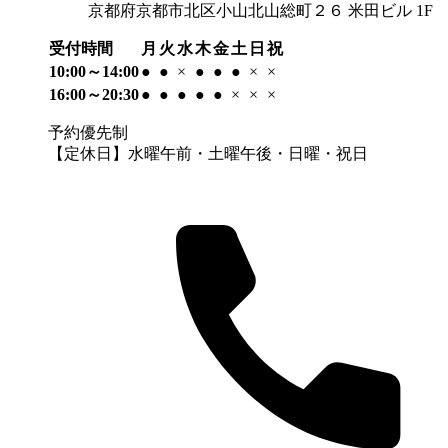
京都府京都市北区小山北山総町２６ 米田ビル 1F
受付時間
月
火
水
木
金
土
日
祝
10:00～14:00
●
●
×
●
●
●
×
×
16:00～20:30
●
●
●
●
●
×
×
×
予約優先制
【定休日】水曜午前・土曜午後・日曜・祝日