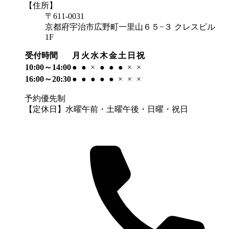
【住所】
〒611-0031
京都府宇治市広野町一里山６５−３ クレスビル
1F
受付時間
月
火
水
木
金
土
日
祝
10:00～14:00
●
●
×
●
●
●
×
×
16:00～20:30
●
●
●
●
●
×
×
×
予約優先制
【定休日】水曜午前・土曜午後・日曜・祝日