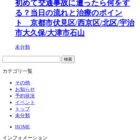
初めて交通事故に遭ったら何をす
る？当日の流れと治療のポイン
ト 京都市伏見区/西京区/北区/宇治
市大久保/大津市石山
未分類
検
索:
カテゴリ一覧
その他
お知らせ
予約状況
イベント
トップ
未分類
HOME
インフォメーション