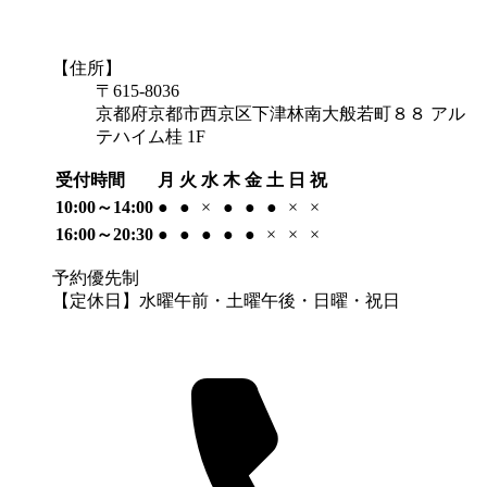
【住所】
〒615-8036
京都府京都市西京区下津林南大般若町８８ アル
テハイム桂 1F
受付時間
月
火
水
木
金
土
日
祝
10:00～14:00
●
●
×
●
●
●
×
×
16:00～20:30
●
●
●
●
●
×
×
×
予約優先制
【定休日】水曜午前・土曜午後・日曜・祝日