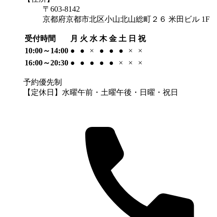
〒603-8142
京都府京都市北区小山北山総町２６ 米田ビル 1F
受付時間
月
火
水
木
金
土
日
祝
10:00～14:00
●
●
×
●
●
●
×
×
16:00～20:30
●
●
●
●
●
×
×
×
予約優先制
【定休日】水曜午前・土曜午後・日曜・祝日