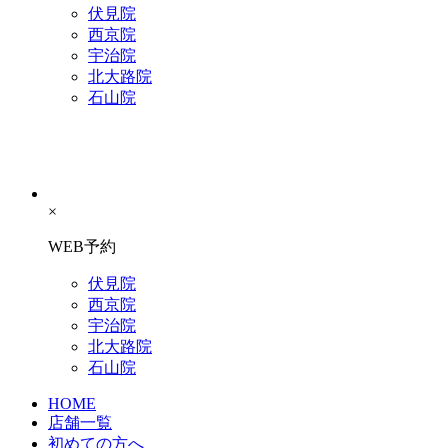
伏見院
西京院
宇治院
北大路院
石山院
×
WEB予約
伏見院
西京院
宇治院
北大路院
石山院
HOME
店舗一覧
初めての方へ