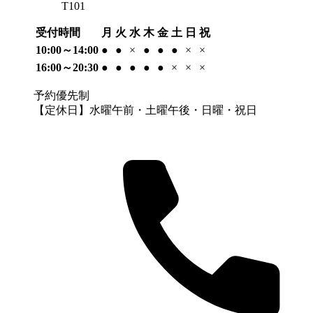
T101
受付時間
月
火
水
木
金
土
日
祝
10:00～14:00
●
●
×
●
●
●
×
×
16:00～20:30
●
●
●
●
●
×
×
×
予約優先制
【定休日】水曜午前・土曜午後・日曜・祝日