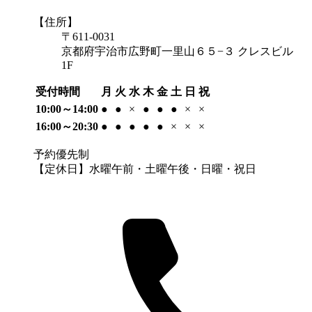
【住所】
〒611-0031
京都府宇治市広野町一里山６５−３ クレスビル
1F
受付時間
月
火
水
木
金
土
日
祝
10:00～14:00
●
●
×
●
●
●
×
×
16:00～20:30
●
●
●
●
●
×
×
×
予約優先制
【定休日】水曜午前・土曜午後・日曜・祝日