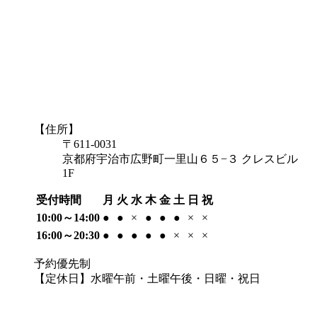
【住所】
〒611-0031
京都府宇治市広野町一里山６５−３ クレスビル
1F
受付時間
月
火
水
木
金
土
日
祝
10:00～14:00
●
●
×
●
●
●
×
×
16:00～20:30
●
●
●
●
●
×
×
×
予約優先制
【定休日】水曜午前・土曜午後・日曜・祝日