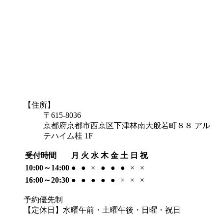
【住所】
〒615-8036
京都府京都市西京区下津林南大般若町８８ アル
テハイム桂 1F
受付時間
月
火
水
木
金
土
日
祝
10:00～14:00
●
●
×
●
●
●
×
×
16:00～20:30
●
●
●
●
●
×
×
×
予約優先制
【定休日】水曜午前・土曜午後・日曜・祝日