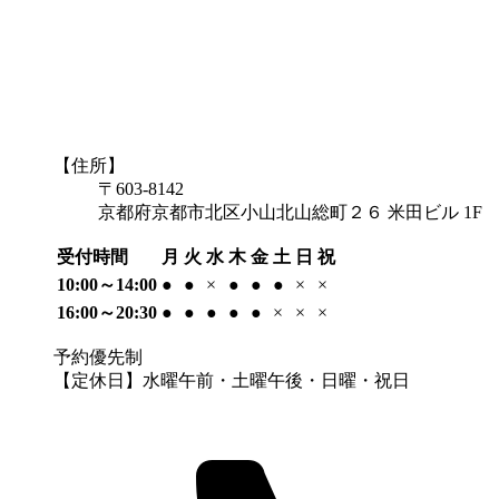
【住所】
〒603-8142
京都府京都市北区小山北山総町２６ 米田ビル 1F
受付時間
月
火
水
木
金
土
日
祝
10:00～14:00
●
●
×
●
●
●
×
×
16:00～20:30
●
●
●
●
●
×
×
×
予約優先制
【定休日】水曜午前・土曜午後・日曜・祝日