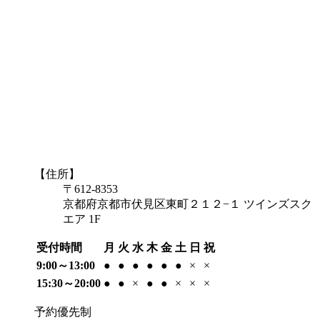
【住所】
〒612-8353
京都府京都市伏見区東町２１２−１ ツインズスク
エア 1F
受付時間
月
火
水
木
金
土
日
祝
9:00～13:00
●
●
●
●
●
●
×
×
15:30～20:00
●
●
×
●
●
×
×
×
予約優先制