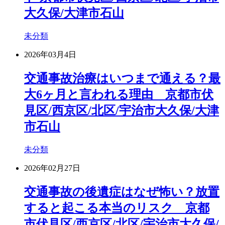
大久保/大津市石山
未分類
2026年03月4日
交通事故治療はいつまで通える？最
大6ヶ月と言われる理由 京都市伏
見区/西京区/北区/宇治市大久保/大津
市石山
未分類
2026年02月27日
交通事故の後遺症はなぜ怖い？放置
すると起こる本当のリスク 京都
市伏見区/西京区/北区/宇治市大久保/