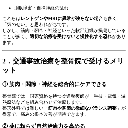
睡眠障害・自律神経の乱れ
これらは
レントゲンやMRIに異常が映らない
場合も多く、
「気のせい」と思われがちです。
しかし、筋肉・靭帯・神経といった軟部組織が損傷している
ことが多く、
適切な治療を受けないと慢性化する恐れ
があり
ます。
2．交通事故治療を整骨院で受けるメリ
ット
① 筋肉・関節・神経を総合的にケアできる
整骨院では、国家資格を持つ柔道整復師が、手技・電気・温
熱療法などを組み合わせて治療します。
整形外科では難しい「
筋肉や関節の微細なバランス調整
」が
得意で、痛みの根本改善が期待できます。
② 薬に頼らず自然治癒力を高める