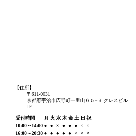
【住所】
〒611-0031
京都府宇治市広野町一里山６５−３ クレスビル
1F
受付時間
月
火
水
木
金
土
日
祝
10:00～14:00
●
●
×
●
●
●
×
×
16:00～20:30
●
●
●
●
●
×
×
×