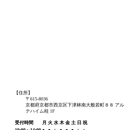
【住所】
〒615-8036
京都府京都市西京区下津林南大般若町８８ アル
テハイム桂 1F
受付時間
月
火
水
木
金
土
日
祝
10:00～14:00
●
●
×
●
●
●
×
×