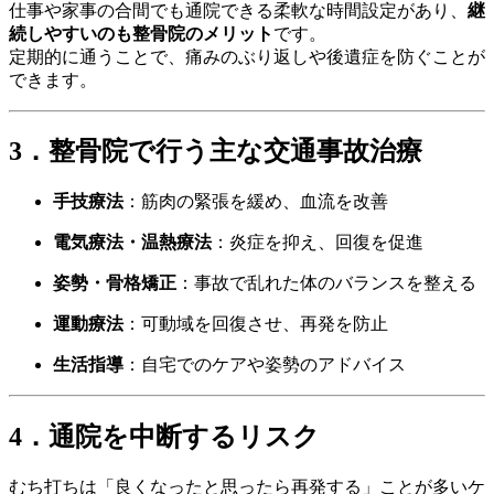
仕事や家事の合間でも通院できる柔軟な時間設定があり、
継
続しやすいのも整骨院のメリット
です。
定期的に通うことで、痛みのぶり返しや後遺症を防ぐことが
できます。
3．整骨院で行う主な交通事故治療
手技療法
：筋肉の緊張を緩め、血流を改善
電気療法・温熱療法
：炎症を抑え、回復を促進
姿勢・骨格矯正
：事故で乱れた体のバランスを整える
運動療法
：可動域を回復させ、再発を防止
生活指導
：自宅でのケアや姿勢のアドバイス
4．通院を中断するリスク
むち打ちは「良くなったと思ったら再発する」ことが多いケ