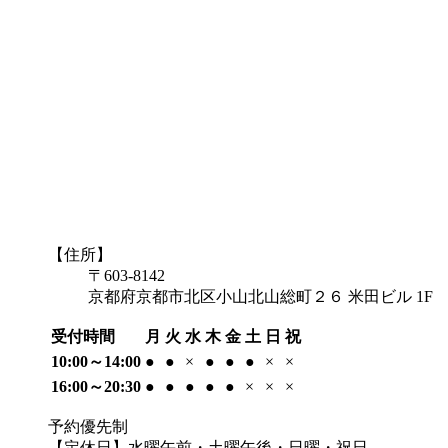
【住所】
〒603-8142
京都府京都市北区小山北山総町２６ 米田ビル 1F
受付時間
月
火
水
木
金
土
日
祝
10:00～14:00
●
●
×
●
●
●
×
×
16:00～20:30
●
●
●
●
●
×
×
×
予約優先制
【定休日】水曜午前・土曜午後・日曜・祝日