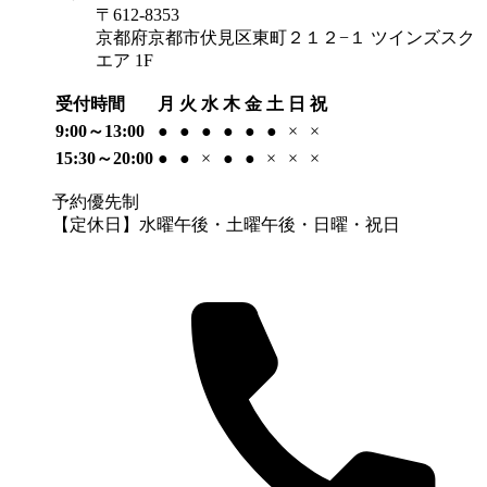
〒612-8353
京都府京都市伏見区東町２１２−１ ツインズスク
エア 1F
受付時間
月
火
水
木
金
土
日
祝
9:00～13:00
●
●
●
●
●
●
×
×
15:30～20:00
●
●
×
●
●
×
×
×
予約優先制
【定休日】水曜午後・土曜午後・日曜・祝日