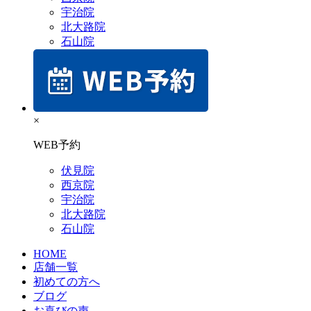
宇治院
北大路院
石山院
×
WEB予約
伏見院
西京院
宇治院
北大路院
石山院
HOME
店舗一覧
初めての方へ
ブログ
お喜びの声