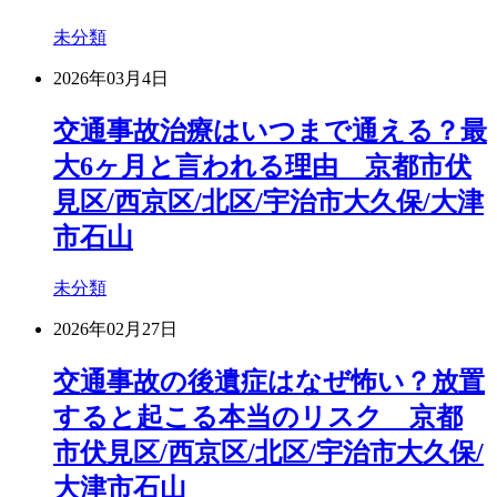
未分類
2026年03月4日
交通事故治療はいつまで通える？最
大6ヶ月と言われる理由 京都市伏
見区/西京区/北区/宇治市大久保/大津
市石山
未分類
2026年02月27日
交通事故の後遺症はなぜ怖い？放置
すると起こる本当のリスク 京都
市伏見区/西京区/北区/宇治市大久保/
大津市石山