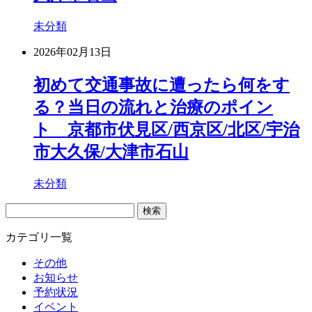
未分類
2026年02月13日
初めて交通事故に遭ったら何をす
る？当日の流れと治療のポイン
ト 京都市伏見区/西京区/北区/宇治
市大久保/大津市石山
未分類
検
索:
カテゴリ一覧
その他
お知らせ
予約状況
イベント