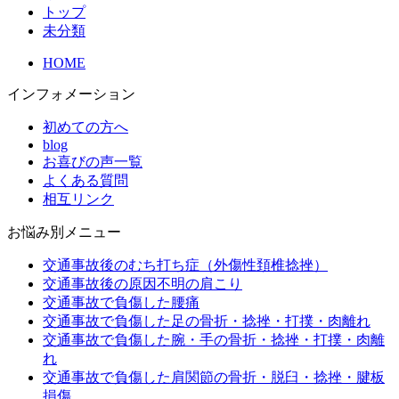
トップ
未分類
HOME
インフォメーション
初めての方へ
blog
お喜びの声一覧
よくある質問
相互リンク
お悩み別メニュー
交通事故後のむち打ち症（外傷性頚椎捻挫）
交通事故後の原因不明の肩こり
交通事故で負傷した腰痛
交通事故で負傷した足の骨折・捻挫・打撲・肉離れ
交通事故で負傷した腕・手の骨折・捻挫・打撲・肉離
れ
交通事故で負傷した肩関節の骨折・脱臼・捻挫・腱板
損傷