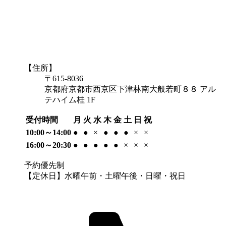
【住所】
〒615-8036
京都府京都市西京区下津林南大般若町８８ アル
テハイム桂 1F
受付時間
月
火
水
木
金
土
日
祝
10:00～14:00
●
●
×
●
●
●
×
×
16:00～20:30
●
●
●
●
●
×
×
×
予約優先制
【定休日】水曜午前・土曜午後・日曜・祝日