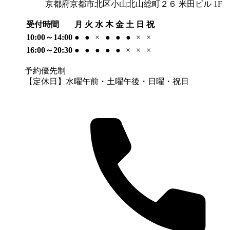
京都府京都市北区小山北山総町２６ 米田ビル 1F
受付時間
月
火
水
木
金
土
日
祝
10:00～14:00
●
●
×
●
●
●
×
×
16:00～20:30
●
●
●
●
●
×
×
×
予約優先制
【定休日】水曜午前・土曜午後・日曜・祝日