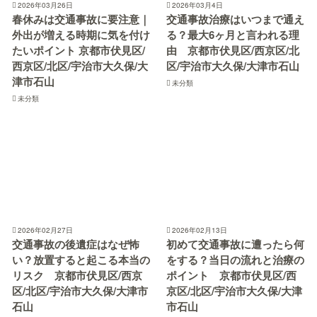
2026年03月26日
2026年03月4日
春休みは交通事故に要注意｜
交通事故治療はいつまで通え
外出が増える時期に気を付け
る？最大6ヶ月と言われる理
たいポイント 京都市伏見区/
由 京都市伏見区/西京区/北
西京区/北区/宇治市大久保/大
区/宇治市大久保/大津市石山
津市石山
未分類
未分類
2026年02月27日
2026年02月13日
交通事故の後遺症はなぜ怖
初めて交通事故に遭ったら何
い？放置すると起こる本当の
をする？当日の流れと治療の
リスク 京都市伏見区/西京
ポイント 京都市伏見区/西
区/北区/宇治市大久保/大津市
京区/北区/宇治市大久保/大津
石山
市石山