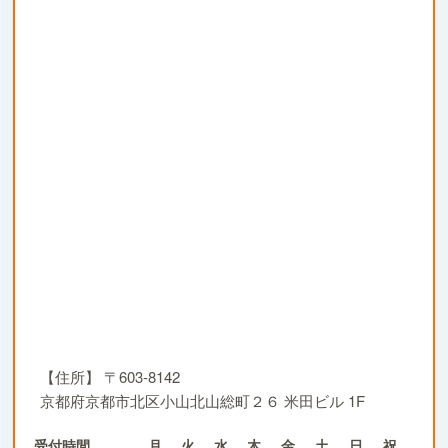
【住所】
〒603-8142
京都府京都市北区小山北山総町２６ 米田ビル 1F
受付時間
月
火
水
木
金
土
日
祝