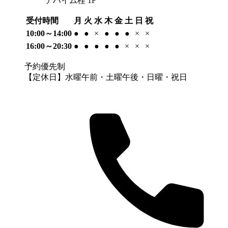
テハイム桂 1F
受付時間
月
火
水
木
金
土
日
祝
10:00～14:00
●
●
×
●
●
●
×
×
16:00～20:30
●
●
●
●
●
×
×
×
予約優先制
【定休日】水曜午前・土曜午後・日曜・祝日