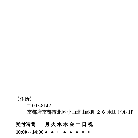
【住所】
〒603-8142
京都府京都市北区小山北山総町２６ 米田ビル 1F
受付時間
月
火
水
木
金
土
日
祝
10:00～14:00
●
●
×
●
●
●
×
×