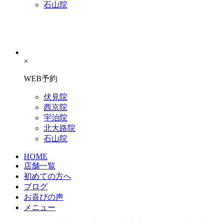
石山院
×
WEB予約
伏見院
西京院
宇治院
北大路院
石山院
HOME
店舗一覧
初めての方へ
ブログ
お喜びの声
メニュー