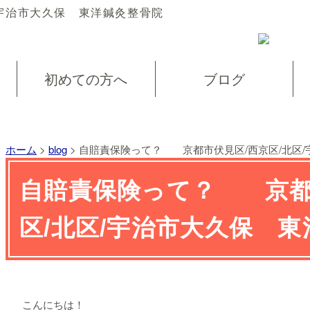
宇治市大久保 東洋鍼灸整骨院
初めての方へ
ブログ
ホーム
>
blog
>
自賠責保険って？ 京都市伏見区/西京区/北区/
自賠責保険って？ 京都
区/北区/宇治市大久保 
こんにちは！