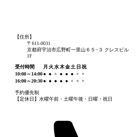
【住所】
〒611-0031
京都府宇治市広野町一里山６５−３ クレスビル
1F
受付時間
月
火
水
木
金
土
日
祝
10:00～14:00
●
●
×
●
●
●
×
×
16:00～20:30
●
●
●
●
●
×
×
×
予約優先制
【定休日】水曜午前・土曜午後・日曜・祝日