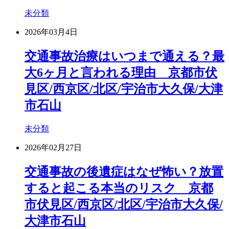
未分類
2026年03月4日
交通事故治療はいつまで通える？最
大6ヶ月と言われる理由 京都市伏
見区/西京区/北区/宇治市大久保/大津
市石山
未分類
2026年02月27日
交通事故の後遺症はなぜ怖い？放置
すると起こる本当のリスク 京都
市伏見区/西京区/北区/宇治市大久保/
大津市石山