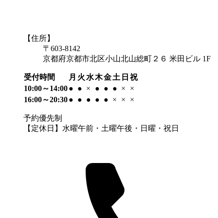
【住所】
〒603-8142
京都府京都市北区小山北山総町２６ 米田ビル 1F
受付時間
月
火
水
木
金
土
日
祝
10:00～14:00
●
●
×
●
●
●
×
×
16:00～20:30
●
●
●
●
●
×
×
×
予約優先制
【定休日】水曜午前・土曜午後・日曜・祝日