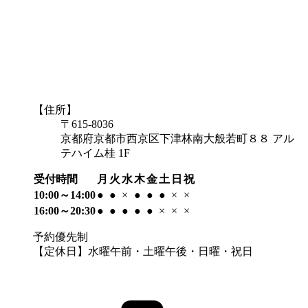
【住所】
〒615-8036
京都府京都市西京区下津林南大般若町８８ アル
テハイム桂 1F
受付時間
月
火
水
木
金
土
日
祝
10:00～14:00
●
●
×
●
●
●
×
×
16:00～20:30
●
●
●
●
●
×
×
×
予約優先制
【定休日】水曜午前・土曜午後・日曜・祝日