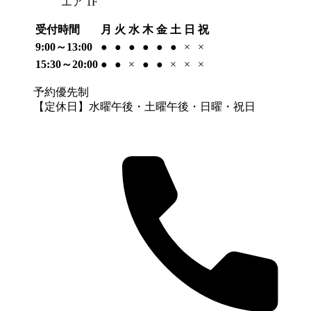
エア 1F
受付時間
月
火
水
木
金
土
日
祝
9:00～13:00
●
●
●
●
●
●
×
×
15:30～20:00
●
●
×
●
●
×
×
×
予約優先制
【定休日】水曜午後・土曜午後・日曜・祝日