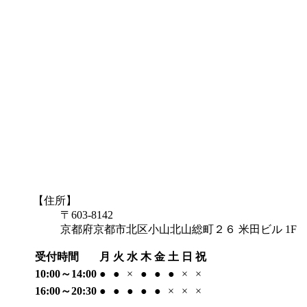
【住所】
〒603-8142
京都府京都市北区小山北山総町２６ 米田ビル 1F
受付時間
月
火
水
木
金
土
日
祝
10:00～14:00
●
●
×
●
●
●
×
×
16:00～20:30
●
●
●
●
●
×
×
×