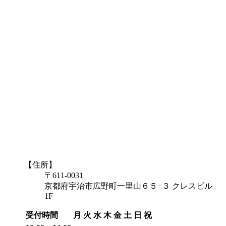
【住所】
〒611-0031
京都府宇治市広野町一里山６５−３ クレスビル
1F
受付時間
月
火
水
木
金
土
日
祝