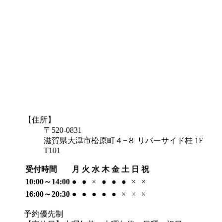
【住所】
〒520-0831
滋賀県大津市松原町４−８ リバーサイド桂 1F
T101
受付時間
月
火
水
木
金
土
日
祝
10:00～14:00
●
●
×
●
●
●
×
×
16:00～20:30
●
●
●
●
●
×
×
×
予約優先制