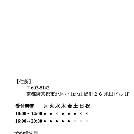
【住所】
〒603-8142
京都府京都市北区小山北山総町２６ 米田ビル 1F
受付時間
月
火
水
木
金
土
日
祝
10:00～14:00
●
●
×
●
●
●
×
×
16:00～20:30
●
●
●
●
●
×
×
×
予約優先制