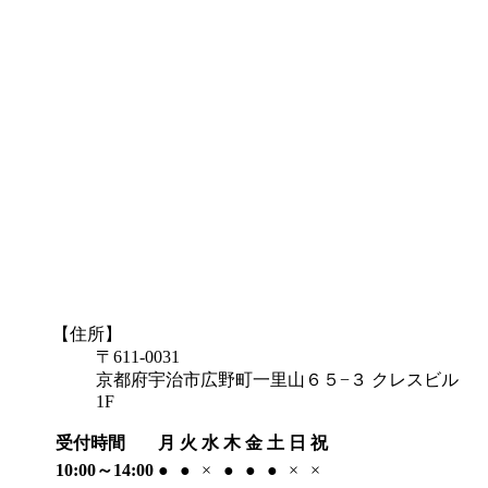
【住所】
〒611-0031
京都府宇治市広野町一里山６５−３ クレスビル
1F
受付時間
月
火
水
木
金
土
日
祝
10:00～14:00
●
●
×
●
●
●
×
×