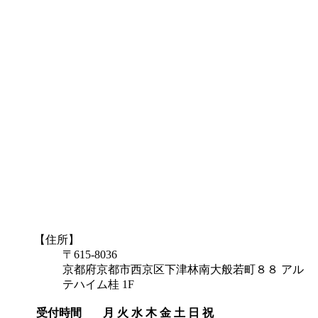
【住所】
〒615-8036
京都府京都市西京区下津林南大般若町８８ アル
テハイム桂 1F
受付時間
月
火
水
木
金
土
日
祝