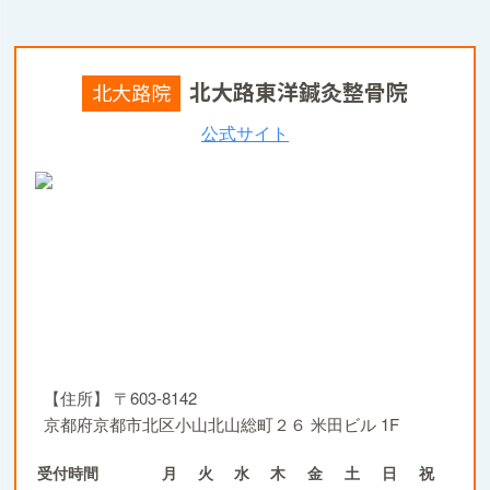
北大路東洋鍼灸整骨院
北大路院
公式サイト
【住所】
〒603-8142
京都府京都市北区小山北山総町２６ 米田ビル 1F
受付時間
月
火
水
木
金
土
日
祝