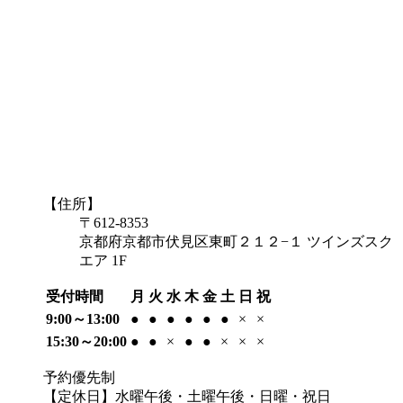
【住所】
〒612-8353
京都府京都市伏見区東町２１２−１ ツインズスク
エア 1F
受付時間
月
火
水
木
金
土
日
祝
9:00～13:00
●
●
●
●
●
●
×
×
15:30～20:00
●
●
×
●
●
×
×
×
予約優先制
【定休日】水曜午後・土曜午後・日曜・祝日