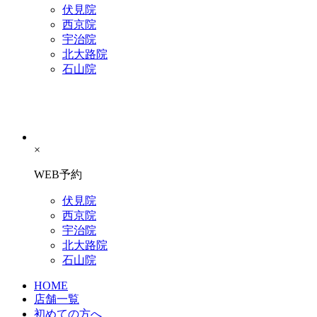
伏見院
西京院
宇治院
北大路院
石山院
×
WEB予約
伏見院
西京院
宇治院
北大路院
石山院
HOME
店舗一覧
初めての方へ