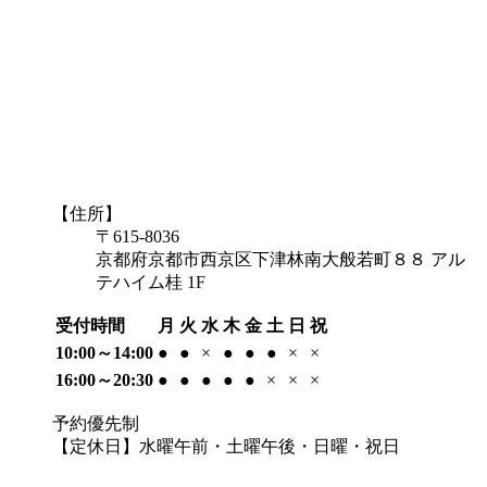
【住所】
〒615-8036
京都府京都市西京区下津林南大般若町８８ アル
テハイム桂 1F
受付時間
月
火
水
木
金
土
日
祝
10:00～14:00
●
●
×
●
●
●
×
×
16:00～20:30
●
●
●
●
●
×
×
×
予約優先制
【定休日】水曜午前・土曜午後・日曜・祝日