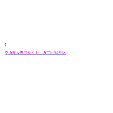
⇩
交通事故専門サイト 西京区/伏見区