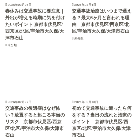
2026年03月26日
2026年03月4日
春休みは交通事故に要注意｜
交通事故治療はいつまで通え
外出が増える時期に気を付け
る？最大6ヶ月と言われる理
たいポイント 京都市伏見区/
由 京都市伏見区/西京区/北
西京区/北区/宇治市大久保/大
区/宇治市大久保/大津市石山
津市石山
未分類
未分類
2026年02月27日
2026年02月13日
交通事故の後遺症はなぜ怖
初めて交通事故に遭ったら何
い？放置すると起こる本当の
をする？当日の流れと治療の
リスク 京都市伏見区/西京
ポイント 京都市伏見区/西
区/北区/宇治市大久保/大津市
京区/北区/宇治市大久保/大津
石山
市石山