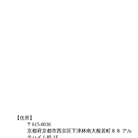
【住所】
〒615-8036
京都府京都市西京区下津林南大般若町８８ アル
テハイム桂 1F