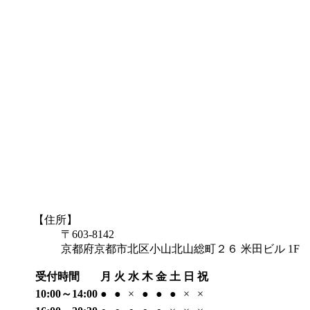
【住所】
〒603-8142
京都府京都市北区小山北山総町２６ 米田ビル 1F
受付時間
月
火
水
木
金
土
日
祝
10:00～14:00
●
●
×
●
●
●
×
×