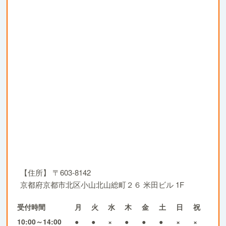
【住所】
〒603-8142
京都府京都市北区小山北山総町２６ 米田ビル 1F
受付時間
月
火
水
木
金
土
日
祝
10:00～14:00
●
●
×
●
●
●
×
×