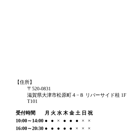
【住所】
〒520-0831
滋賀県大津市松原町４−８ リバーサイド桂 1F
T101
受付時間
月
火
水
木
金
土
日
祝
10:00～14:00
●
●
×
●
●
●
×
×
16:00～20:30
●
●
●
●
●
×
×
×