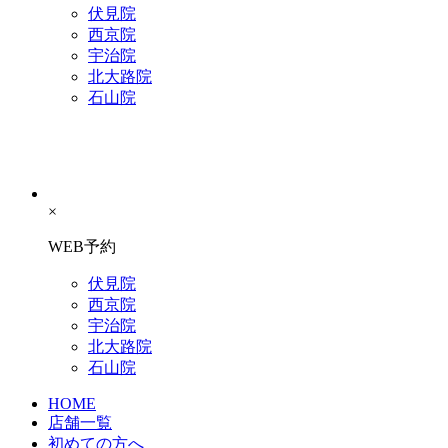
伏見院
西京院
宇治院
北大路院
石山院
×
WEB予約
伏見院
西京院
宇治院
北大路院
石山院
HOME
店舗一覧
初めての方へ