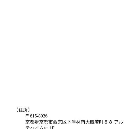
【住所】
〒615-8036
京都府京都市西京区下津林南大般若町８８ アル
テハイム桂 1F