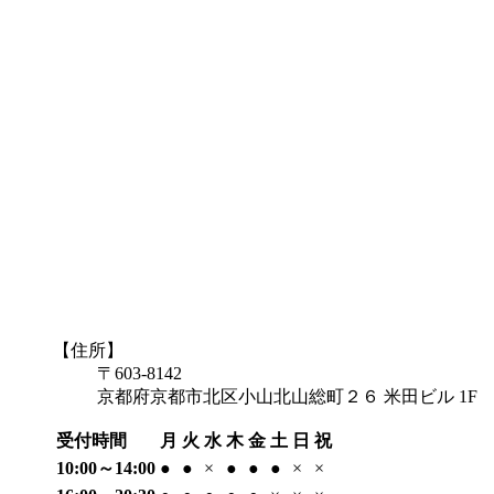
【住所】
〒603-8142
京都府京都市北区小山北山総町２６ 米田ビル 1F
受付時間
月
火
水
木
金
土
日
祝
10:00～14:00
●
●
×
●
●
●
×
×