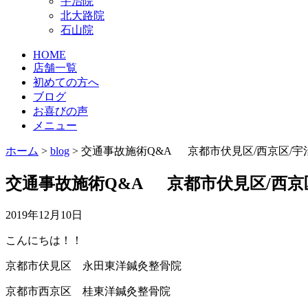
宇治院
北大路院
石山院
HOME
店舗一覧
初めての方へ
ブログ
お喜びの声
メニュー
ホーム
>
blog
>
交通事故施術Q&A 京都市伏見区/西京区/
交通事故施術Q&A 京都市伏見区/西京
2019年12月10日
こんにちは！！
京都市伏見区 永田東洋鍼灸整骨院
京都市西京区 桂東洋鍼灸整骨院