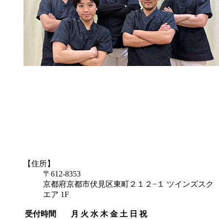
【住所】
〒612-8353
京都府京都市伏見区東町２１２−１ ツインズスク
エア 1F
受付時間
月
火
水
木
金
土
日
祝