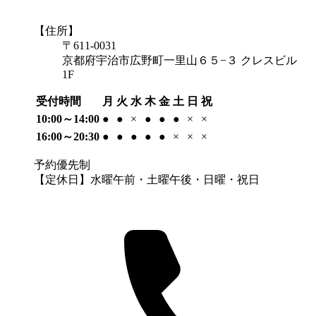
【住所】
〒611-0031
京都府宇治市広野町一里山６５−３ クレスビル
1F
受付時間
月
火
水
木
金
土
日
祝
10:00～14:00
●
●
×
●
●
●
×
×
16:00～20:30
●
●
●
●
●
×
×
×
予約優先制
【定休日】水曜午前・土曜午後・日曜・祝日