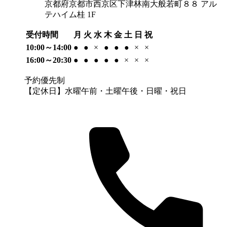
京都府京都市西京区下津林南大般若町８８ アル
テハイム桂 1F
受付時間
月
火
水
木
金
土
日
祝
10:00～14:00
●
●
×
●
●
●
×
×
16:00～20:30
●
●
●
●
●
×
×
×
予約優先制
【定休日】水曜午前・土曜午後・日曜・祝日