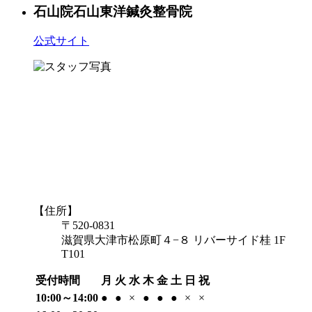
石山院
石山東洋鍼灸整骨院
公式サイト
【住所】
〒520-0831
滋賀県大津市松原町４−８ リバーサイド桂 1F
T101
受付時間
月
火
水
木
金
土
日
祝
10:00～14:00
●
●
×
●
●
●
×
×