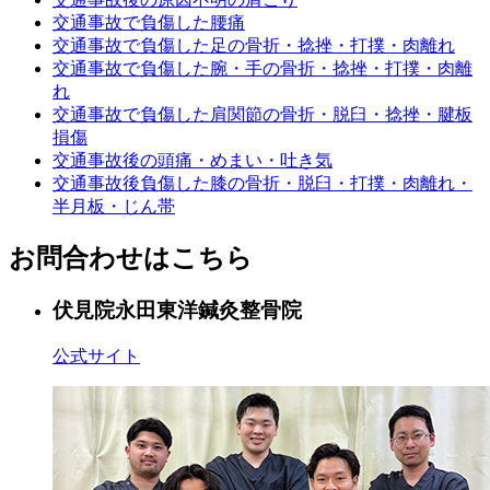
交通事故で負傷した腰痛
交通事故で負傷した足の骨折・捻挫・打撲・肉離れ
交通事故で負傷した腕・手の骨折・捻挫・打撲・肉離
れ
交通事故で負傷した肩関節の骨折・脱臼・捻挫・腱板
損傷
交通事故後の頭痛・めまい・吐き気
交通事故後負傷した膝の骨折・脱臼・打撲・肉離れ・
半月板・じん帯
お問合わせはこちら
伏見院
永田東洋鍼灸整骨院
公式サイト