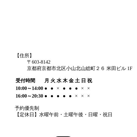
【住所】
〒603-8142
京都府京都市北区小山北山総町２６ 米田ビル 1F
受付時間
月
火
水
木
金
土
日
祝
10:00～14:00
●
●
×
●
●
●
×
×
16:00～20:30
●
●
●
●
●
×
×
×
予約優先制
【定休日】水曜午前・土曜午後・日曜・祝日