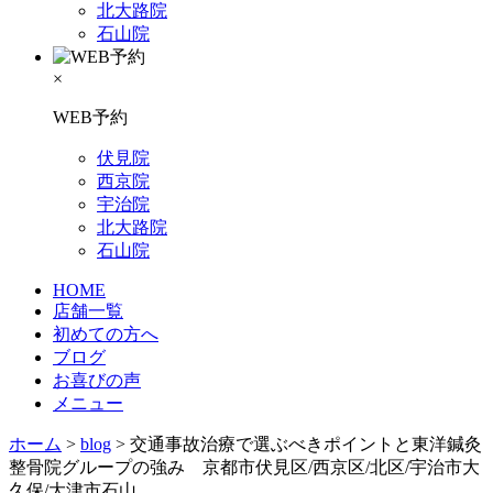
北大路院
石山院
×
WEB予約
伏見院
西京院
宇治院
北大路院
石山院
HOME
店舗一覧
初めての方へ
ブログ
お喜びの声
メニュー
ホーム
>
blog
>
交通事故治療で選ぶべきポイントと東洋鍼灸
整骨院グループの強み 京都市伏見区/西京区/北区/宇治市大
久保/大津市石山