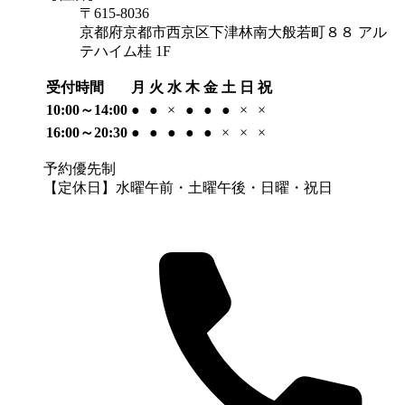
〒615-8036
京都府京都市西京区下津林南大般若町８８ アル
テハイム桂 1F
受付時間
月
火
水
木
金
土
日
祝
10:00～14:00
●
●
×
●
●
●
×
×
16:00～20:30
●
●
●
●
●
×
×
×
予約優先制
【定休日】水曜午前・土曜午後・日曜・祝日