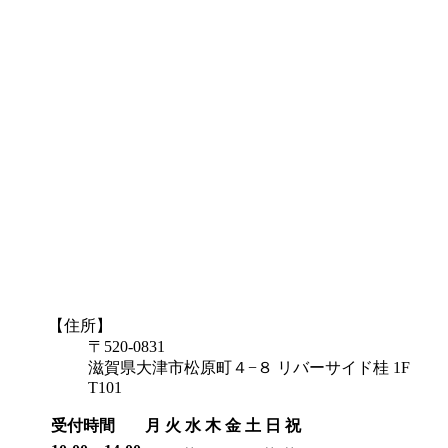
【住所】
〒520-0831
滋賀県大津市松原町４−８ リバーサイド桂 1F
T101
受付時間
月
火
水
木
金
土
日
祝