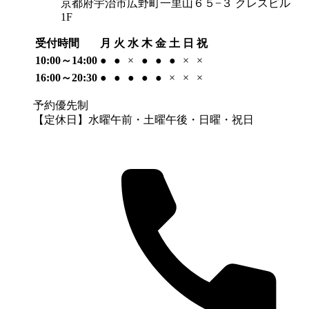
京都府宇治市広野町一里山６５−３ クレスビル
1F
受付時間
月
火
水
木
金
土
日
祝
10:00～14:00
●
●
×
●
●
●
×
×
16:00～20:30
●
●
●
●
●
×
×
×
予約優先制
【定休日】水曜午前・土曜午後・日曜・祝日