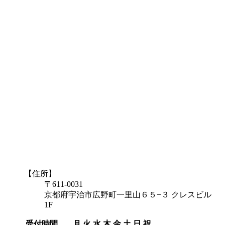
【住所】
〒611-0031
京都府宇治市広野町一里山６５−３ クレスビル
1F
受付時間
月
火
水
木
金
土
日
祝