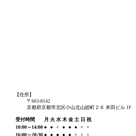
【住所】
〒603-8142
京都府京都市北区小山北山総町２６ 米田ビル 1F
受付時間
月
火
水
木
金
土
日
祝
10:00～14:00
●
●
×
●
●
●
×
×
16:00～20:30
●
●
●
●
●
×
×
×