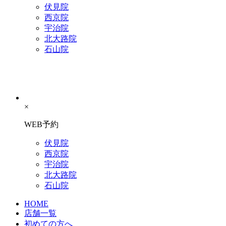
伏見院
西京院
宇治院
北大路院
石山院
×
WEB予約
伏見院
西京院
宇治院
北大路院
石山院
HOME
店舗一覧
初めての方へ