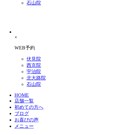
石山院
×
WEB予約
伏見院
西京院
宇治院
北大路院
石山院
HOME
店舗一覧
初めての方へ
ブログ
お喜びの声
メニュー