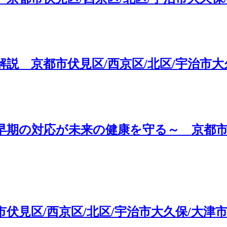
説 京都市伏見区/西京区/北区/宇治市大
期の対応が未来の健康を守る～ 京都市伏
伏見区/西京区/北区/宇治市大久保/大津