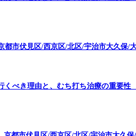
都市伏見区/西京区/北区/宇治市大久保/
くべき理由と、むち打ち治療の重要性 京
京都市伏見区/西京区/北区/宇治市大久保