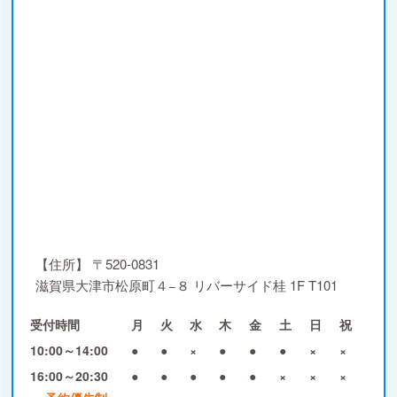
【住所】
〒520-0831
滋賀県大津市松原町４−８ リバーサイド桂 1F T101
受付時間
月
火
水
木
金
土
日
祝
10:00～14:00
●
●
×
●
●
●
×
×
16:00～20:30
●
●
●
●
●
×
×
×