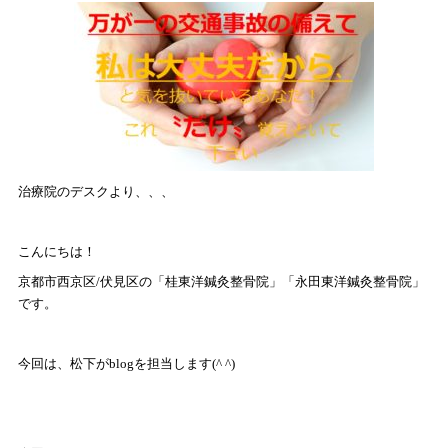
治療院のデスクより、、、
こんにちは！
京都市西京区
/
伏見区の「桂東洋鍼灸整骨院」「永田東洋鍼灸整骨院」
です。
今回は、松下が
blog
を担当します
(^ ^)