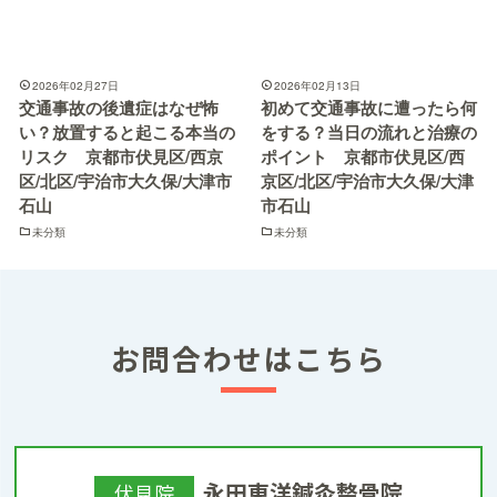
2026年02月27日
2026年02月13日
交通事故の後遺症はなぜ怖
初めて交通事故に遭ったら何
い？放置すると起こる本当の
をする？当日の流れと治療の
リスク 京都市伏見区/西京
ポイント 京都市伏見区/西
区/北区/宇治市大久保/大津市
京区/北区/宇治市大久保/大津
石山
市石山
未分類
未分類
お問合わせはこちら
永田東洋鍼灸整骨院
伏見院