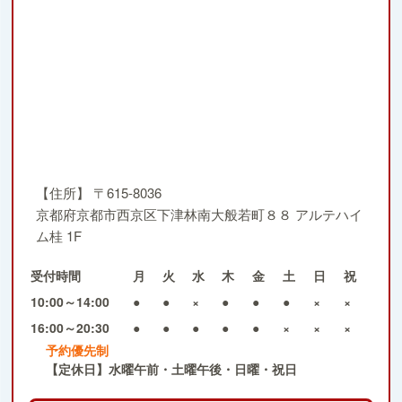
【住所】
〒615-8036
京都府京都市西京区下津林南大般若町８８ アルテハイ
ム桂 1F
受付時間
月
火
水
木
金
土
日
祝
10:00～14:00
●
●
×
●
●
●
×
×
16:00～20:30
●
●
●
●
●
×
×
×
予約優先制
【定休日】水曜午前・土曜午後・日曜・祝日