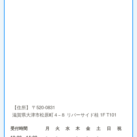
【住所】
〒520-0831
滋賀県大津市松原町４−８ リバーサイド桂 1F T101
受付時間
月
火
水
木
金
土
日
祝
10:00～14:00
●
●
×
●
●
●
×
×