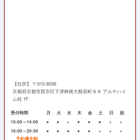
【住所】
〒615-8036
京都府京都市西京区下津林南大般若町８８ アルテハイ
ム桂 1F
受付時間
月
火
水
木
金
土
日
祝
10:00～14:00
●
●
×
●
●
●
×
×
16:00～20:30
●
●
●
●
●
×
×
×
予約優先制