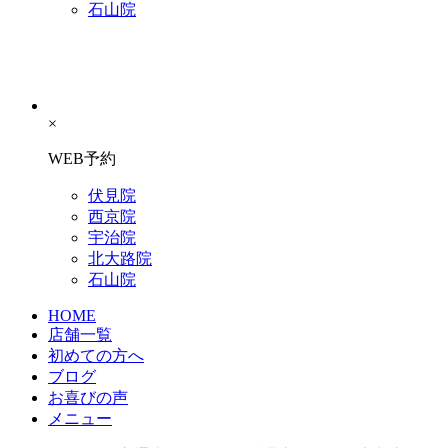
石山院
×
WEB予約
伏見院
西京院
宇治院
北大路院
石山院
HOME
店舗一覧
初めての方へ
ブログ
お喜びの声
メニュー