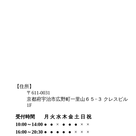
【住所】
〒611-0031
京都府宇治市広野町一里山６５−３ クレスビル
1F
受付時間
月
火
水
木
金
土
日
祝
10:00～14:00
●
●
×
●
●
●
×
×
16:00～20:30
●
●
●
●
●
×
×
×