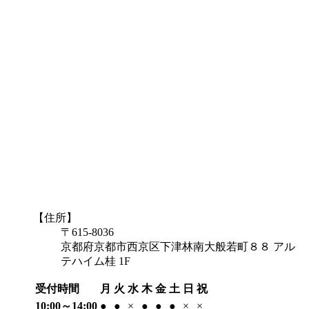
【住所】
〒615-8036
京都府京都市西京区下津林南大般若町８８ アル
テハイム桂 1F
受付時間
月
火
水
木
金
土
日
祝
10:00～14:00
●
●
×
●
●
●
×
×