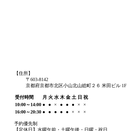
【住所】
〒603-8142
京都府京都市北区小山北山総町２６ 米田ビル 1F
受付時間
月
火
水
木
金
土
日
祝
10:00～14:00
●
●
×
●
●
●
×
×
16:00～20:30
●
●
●
●
●
×
×
×
予約優先制
【定休日】水曜午前・土曜午後・日曜・祝日