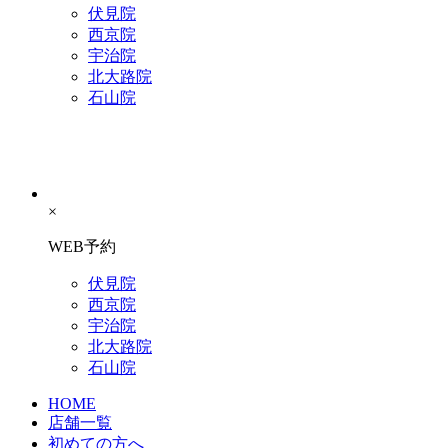
伏見院
西京院
宇治院
北大路院
石山院
×
WEB予約
伏見院
西京院
宇治院
北大路院
石山院
HOME
店舗一覧
初めての方へ