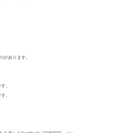
のがあります。
です。
です。
なる兆しがなければ「症状固定」とい