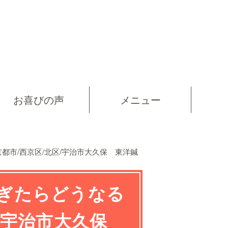
お喜びの声
メニュー
都市/西京区/北区/宇治市大久保 東洋鍼
過ぎたらどうなる
区/宇治市大久保